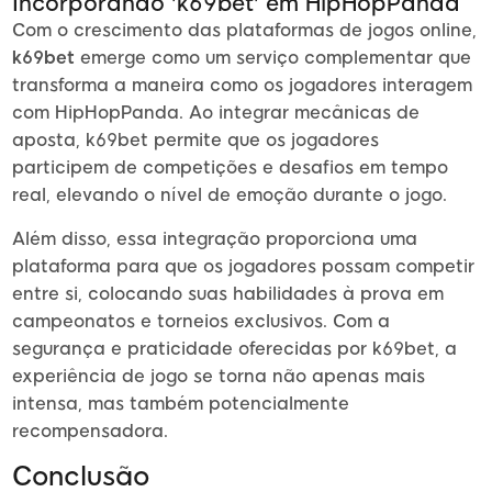
Incorporando 'k69bet' em HipHopPanda
Com o crescimento das plataformas de jogos online,
k69bet
emerge como um serviço complementar que
transforma a maneira como os jogadores interagem
com HipHopPanda. Ao integrar mecânicas de
aposta, k69bet permite que os jogadores
participem de competições e desafios em tempo
real, elevando o nível de emoção durante o jogo.
Além disso, essa integração proporciona uma
plataforma para que os jogadores possam competir
entre si, colocando suas habilidades à prova em
campeonatos e torneios exclusivos. Com a
segurança e praticidade oferecidas por k69bet, a
experiência de jogo se torna não apenas mais
intensa, mas também potencialmente
recompensadora.
Conclusão