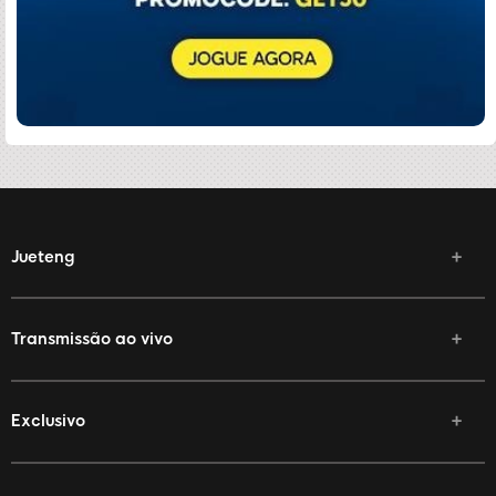
Jueteng
Transmissão ao vivo
Exclusivo