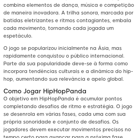
combina elementos de dança, música e competição
de maneira inovadora. A trilha sonora, marcada por
batidas eletrizantes e ritmos contagiantes, embala
cada movimento, tornando cada jogada um
espetáculo.
O jogo se popularizou inicialmente na Ásia, mas
rapidamente conquistou o público internacional.
Parte da sua popularidade deve-se à forma como
incorpora tendências culturais e a dinâmica do hip-
hop, aumentando sua relevância e apelo global.
Como Jogar HipHopPanda
O objetivo em HipHopPanda é acumular pontos
completando desafios de ritmo e estratégia. O jogo
se desenrola em várias fases, cada uma com sua
própria sonoridade e conjunto de desafios. Os
jogadores devem executar movimentos precisos no
tempo certo para avançar para a próxima fase.