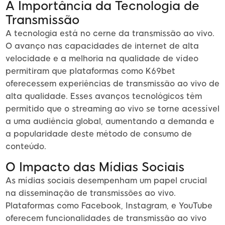
A Importância da Tecnologia de
Transmissão
A tecnologia está no cerne da transmissão ao vivo.
O avanço nas capacidades de internet de alta
velocidade e a melhoria na qualidade de vídeo
permitiram que plataformas como K69bet
oferecessem experiências de transmissão ao vivo de
alta qualidade. Esses avanços tecnológicos têm
permitido que o streaming ao vivo se torne acessível
a uma audiência global, aumentando a demanda e
a popularidade deste método de consumo de
conteúdo.
O Impacto das Mídias Sociais
As mídias sociais desempenham um papel crucial
na disseminação de transmissões ao vivo.
Plataformas como Facebook, Instagram, e YouTube
oferecem funcionalidades de transmissão ao vivo