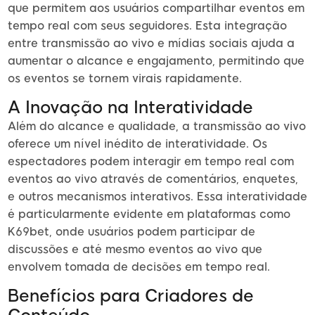
que permitem aos usuários compartilhar eventos em
tempo real com seus seguidores. Esta integração
entre transmissão ao vivo e mídias sociais ajuda a
aumentar o alcance e engajamento, permitindo que
os eventos se tornem virais rapidamente.
A Inovação na Interatividade
Além do alcance e qualidade, a transmissão ao vivo
oferece um nível inédito de interatividade. Os
espectadores podem interagir em tempo real com
eventos ao vivo através de comentários, enquetes,
e outros mecanismos interativos. Essa interatividade
é particularmente evidente em plataformas como
K69bet, onde usuários podem participar de
discussões e até mesmo eventos ao vivo que
envolvem tomada de decisões em tempo real.
Benefícios para Criadores de