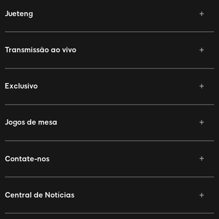
Jueteng
Transmissão ao vivo
Exclusivo
Jogos de mesa
Contate-nos
Central de Notícias