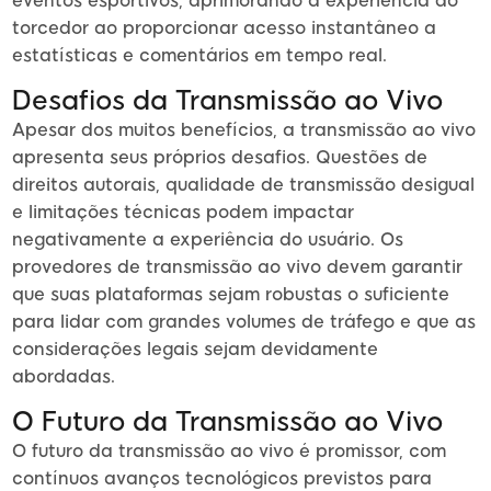
eventos esportivos, aprimorando a experiência do
torcedor ao proporcionar acesso instantâneo a
estatísticas e comentários em tempo real.
Desafios da Transmissão ao Vivo
Apesar dos muitos benefícios, a transmissão ao vivo
apresenta seus próprios desafios. Questões de
direitos autorais, qualidade de transmissão desigual
e limitações técnicas podem impactar
negativamente a experiência do usuário. Os
provedores de transmissão ao vivo devem garantir
que suas plataformas sejam robustas o suficiente
para lidar com grandes volumes de tráfego e que as
considerações legais sejam devidamente
abordadas.
O Futuro da Transmissão ao Vivo
O futuro da transmissão ao vivo é promissor, com
contínuos avanços tecnológicos previstos para