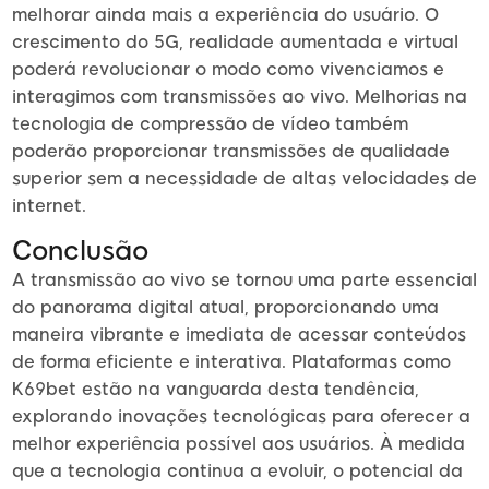
melhorar ainda mais a experiência do usuário. O
crescimento do 5G, realidade aumentada e virtual
poderá revolucionar o modo como vivenciamos e
interagimos com transmissões ao vivo. Melhorias na
tecnologia de compressão de vídeo também
poderão proporcionar transmissões de qualidade
superior sem a necessidade de altas velocidades de
internet.
Conclusão
A transmissão ao vivo se tornou uma parte essencial
do panorama digital atual, proporcionando uma
maneira vibrante e imediata de acessar conteúdos
de forma eficiente e interativa. Plataformas como
K69bet estão na vanguarda desta tendência,
explorando inovações tecnológicas para oferecer a
melhor experiência possível aos usuários. À medida
que a tecnologia continua a evoluir, o potencial da