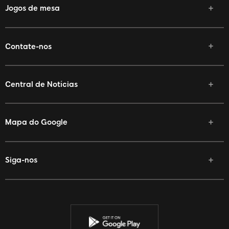
Jogos de mesa
Contate-nos
Central de Notícias
Mapa do Google
Siga-nos
Facebook
Twitter
YouTube
Instagram