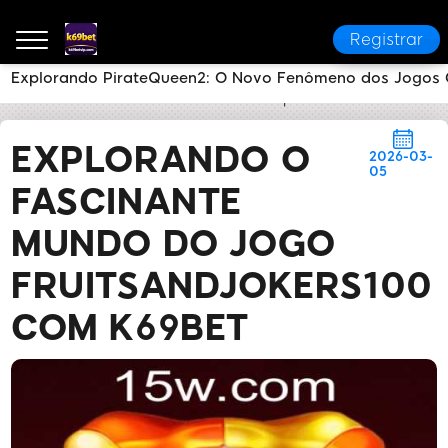
Registrar
Explorando PirateQueen2: O Novo Fenômeno dos Jogos 
k69bet
Central de Notícias
Explorando o Fascina
EXPLORANDO O
2026-03-
05
FASCINANTE
MUNDO DO JOGO
FRUITSANDJOKERS100
COM K69BET