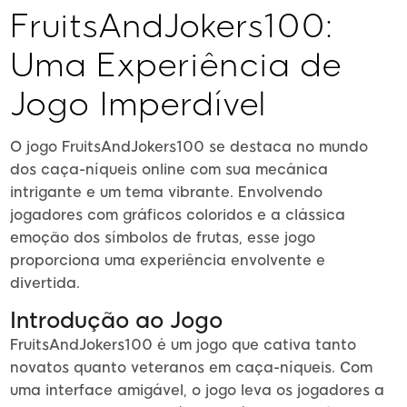
FruitsAndJokers100:
Uma Experiência de
Jogo Imperdível
O jogo FruitsAndJokers100 se destaca no mundo
dos caça-níqueis online com sua mecânica
intrigante e um tema vibrante. Envolvendo
jogadores com gráficos coloridos e a clássica
emoção dos símbolos de frutas, esse jogo
proporciona uma experiência envolvente e
divertida.
Introdução ao Jogo
FruitsAndJokers100 é um jogo que cativa tanto
novatos quanto veteranos em caça-níqueis. Com
uma interface amigável, o jogo leva os jogadores a