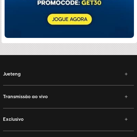
Jueteng
Transmissão ao vivo
Exclusivo