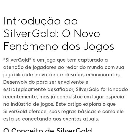
Introdução ao
SilverGold: O Novo
Fenômeno dos Jogos
"SilverGold" é um jogo que tem capturado a
atenção de jogadores ao redor do mundo com sua
jogabilidade inovadora e desafios emocionantes.
Desenvolvido para ser envolvente e
estrategicamente desafiador, SilverGold foi lançado
recentemente, mas já conquistou um lugar especial
na indústria de jogos. Este artigo explora o que
SilverGold oferece, suas regras básicas e como ele
está se conectando aos eventos atuais.
O Conceito de SilverGold