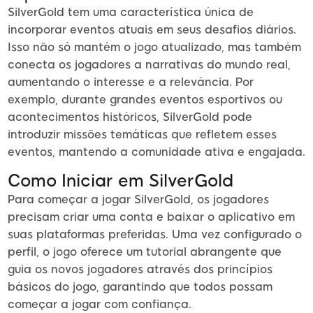
SilverGold tem uma característica única de
incorporar eventos atuais em seus desafios diários.
Isso não só mantém o jogo atualizado, mas também
conecta os jogadores a narrativas do mundo real,
aumentando o interesse e a relevância. Por
exemplo, durante grandes eventos esportivos ou
acontecimentos históricos, SilverGold pode
introduzir missões temáticas que refletem esses
eventos, mantendo a comunidade ativa e engajada.
Como Iniciar em SilverGold
Para começar a jogar SilverGold, os jogadores
precisam criar uma conta e baixar o aplicativo em
suas plataformas preferidas. Uma vez configurado o
perfil, o jogo oferece um tutorial abrangente que
guia os novos jogadores através dos princípios
básicos do jogo, garantindo que todos possam
começar a jogar com confiança.