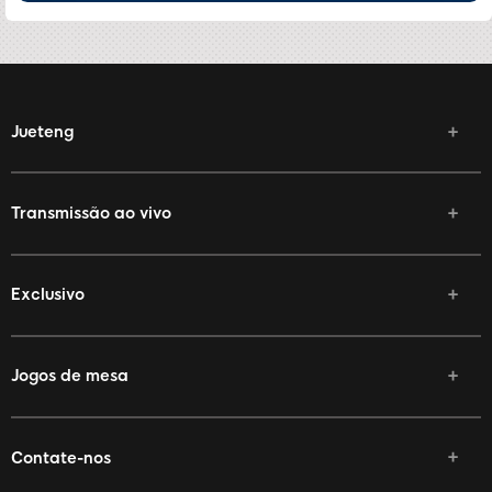
Jueteng
Transmissão ao vivo
Exclusivo
Jogos de mesa
Contate-nos