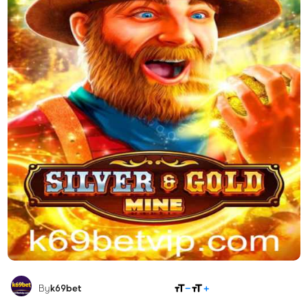
COMPARTILHAR
By
k69bet