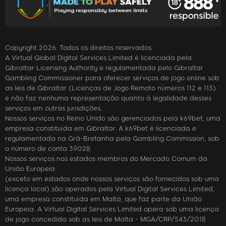
Copyright 2026. Todos os direitos reservados.
A Virtual Global Digital Services Limited é licenciada pela
Gibraltar Licensing Authority e regulamentada pelo Gibraltar
Gambling Commissioner para oferecer serviços de jogo online sob
as leis de Gibraltar (Licenças de Jogo Remoto números 112 e 113)
e não faz nenhuma representação quanto à legalidade desses
serviços em outras jurisdições.
Nossos serviços no Reino Unido são gerenciados pela k69bet, uma
empresa constituída em Gibraltar. A k69bet é licenciada e
regulamentada na Grã-Bretanha pela Gambling Commission, sob
o número de conta 39028.
Nossos serviços nos estados membros do Mercado Comum da
União Europeia
(exceto em estados onde nossos serviços são fornecidos sob uma
licença local) são operados pela Virtual Digital Services Limited,
uma empresa constituída em Malta, que faz parte da União
Europeia. A Virtual Digital Services Limited opera sob uma licença
de jogo concedida sob as leis de Malta - MGA/CRP/543/2018