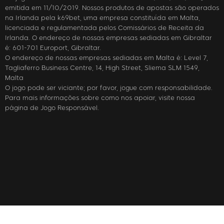
emitida em 11/10/2019. Nossos produtos de apostas são operados
na Irlanda pela k69bet, uma empresa constituída em Malta,
licenciada e regulamentada pelos Comissários de Receita da
Irlanda. O endereço de nossas empresas sediadas em Gibraltar
é: 601-701 Europort, Gibraltar.
O endereço de nossas empresas sediadas em Malta é: Level 7,
Tagliaferro Business Centre, 14, High Street, Sliema SLM 1549,
Malta
O jogo pode ser viciante; por favor, jogue com responsabilidade.
Para mais informações sobre como nos apoiar, visite nossa
página de Jogo Responsável.