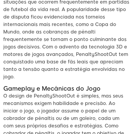
situações que ocorrem frequentemente em partidas
de futebol da vida real. A popularidade desse tipo
de disputa ficou evidenciada nos torneios
internacionais mais recentes, como a Copa do
Mundo, onde as cobranças de pênalti
frequentemente se tornam o ponto culminante dos
jogos decisivos. Com o advento da tecnologia 3D e
motores de jogos avançados, PenaltyShootOut tem
conquistado uma base de fãs leais que apreciam
tanto a tensão quanto a estratégia envolvidas no
jogo.
Gameplay e Mecânicas do Jogo
O design de PenaltyShootOut é simples, mas seus
mecanismos exigem habilidade e precisão. Ao
iniciar o jogo, o jogador assume o papel de um
cobrador de pênaltis ou de um goleiro, cada um
com seus próprios desafios e estratégias. Como
cobrador de pênaltis, o jogador tem o objetivo de