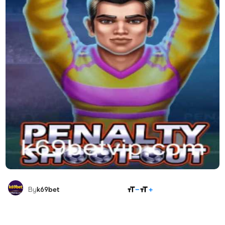
COMPARTILHAR
By
k69bet