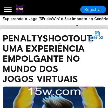
Registrar
Explorando o Jogo '3FruitsWin' e Seu Impacto no Cenário
k69bet
Central de Notícias
PenaltyShootOut: Uma 
PENALTYSHOOTOUT:
2026-03-
21
UMA EXPERIÊNCIA
EMPOLGANTE NO
MUNDO DOS
JOGOS VIRTUAIS