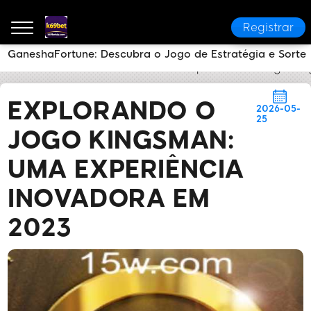
Registrar
GaneshaFortune: Descubra o Jogo de Estratégia e Sorte
k69bet
Central de Notícias
Explorando o Jogo Ki
EXPLORANDO O
2026-05-
25
JOGO KINGSMAN:
UMA EXPERIÊNCIA
INOVADORA EM
2023