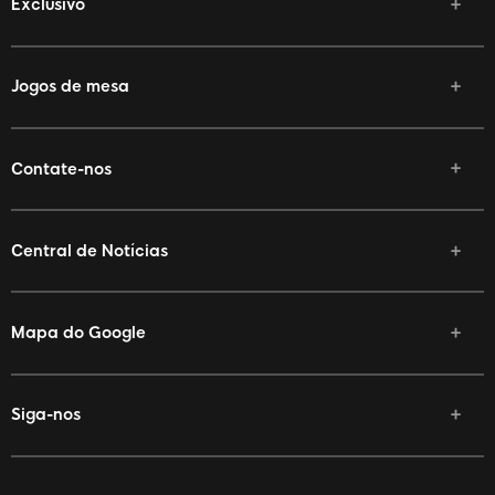
Exclusivo
Jogos de mesa
Contate-nos
Central de Notícias
Mapa do Google
Siga-nos
Facebook
Twitter