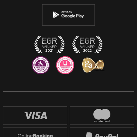
YouTube
Instagram
Discord
Twitch
Reddit