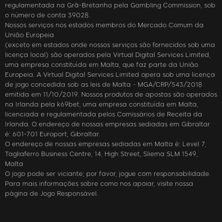
regulamentada na Grã-Bretanha pela Gambling Commission, sob
o número de conta 39028.
Nossos serviços nos estados membros do Mercado Comum da
União Europeia
(exceto em estados onde nossos serviços são fornecidos sob uma
licença local) são operados pela Virtual Digital Services Limited,
uma empresa constituída em Malta, que faz parte da União
Europeia. A Virtual Digital Services Limited opera sob uma licença
de jogo concedida sob as leis de Malta - MGA/CRP/543/2018
emitida em 11/10/2019. Nossos produtos de apostas são operados
na Irlanda pela k69bet, uma empresa constituída em Malta,
licenciada e regulamentada pelos Comissários de Receita da
Irlanda. O endereço de nossas empresas sediadas em Gibraltar
é: 601-701 Europort, Gibraltar.
O endereço de nossas empresas sediadas em Malta é: Level 7,
Tagliaferro Business Centre, 14, High Street, Sliema SLM 1549,
Malta
O jogo pode ser viciante; por favor, jogue com responsabilidade.
Para mais informações sobre como nos apoiar, visite nossa
página de Jogo Responsável.