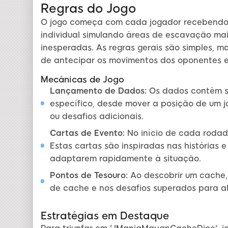
Regras do Jogo
O jogo começa com cada jogador recebendo u
individual simulando áreas de escavação ma
inesperadas. As regras gerais são simples, 
de antecipar os movimentos dos oponentes 
Mecânicas de Jogo
Lançamento de Dados:
Os dados contêm sí
específico, desde mover a posição de um j
ou desafios adicionais.
Cartas de Evento:
No início de cada rodad
Estas cartas são inspiradas nas histórias 
adaptarem rapidamente à situação.
Pontos de Tesouro:
Ao descobrir um cache,
de cache e nos desafios superados para a
Estratégias em Destaque