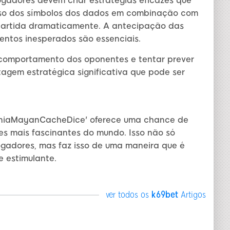
gadores devem criar estratégias eficazes que
 uso dos símbolos dos dados em combinação com
partida dramaticamente. A antecipação das
ntos inesperados são essenciais.
 comportamento dos oponentes e tentar prever
agem estratégica significativa que pode ser
ManiaMayanCacheDice' oferece uma chance de
es mais fascinantes do mundo. Isso não só
ogadores, mas faz isso de uma maneira que é
e estimulante.
ver todos os
k69bet
Artigos