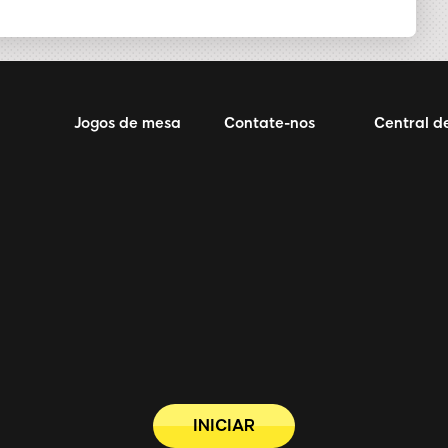
Jogos de mesa
Contate-nos
Central d
INICIAR