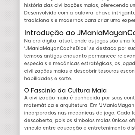
história das civilizações maias, oferecendo u
Desenvolvido com a palavra-chave intrigante
tradicionais e modernos para criar uma expe
Introdução ao JManiaMayanC
Na era digital atual, onde os jogos são uma 
'JManiaMayanCacheDice' se destaca por sua
tempos antigos enquanto permanece relevant
especiais e mecânicas estratégicas, os jogad
civilizações maias e descobrir tesouros esco
habilidades e sorte.
O Fascínio da Cultura Maia
A civilização maia é conhecida por suas contr
matemática e arquitetura. Em 'JManiaMayanC
incorporados nas mecânicas de jogo. Cada 
descoberta, pois os símbolos maias únicos o
vínculo entre educação e entretenimento dis