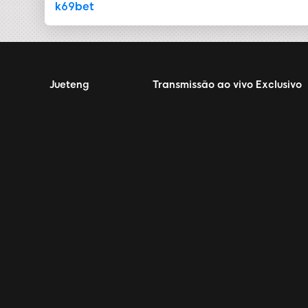
k69bet
Jueteng
Transmissão ao vivo
Exclusivo