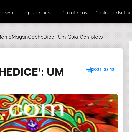
clusivo
Jogos de mesa
Contate-nos
Central de Notíci
ManiaMayanCacheDice': Um Guia Completo
EDICE': UM
2026-03-12