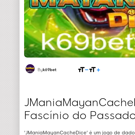
By
k69bet
JManiaMayanCacheD
Fascínio do Passad
'JManiaMayanCacheDice' é um jogo de dados 